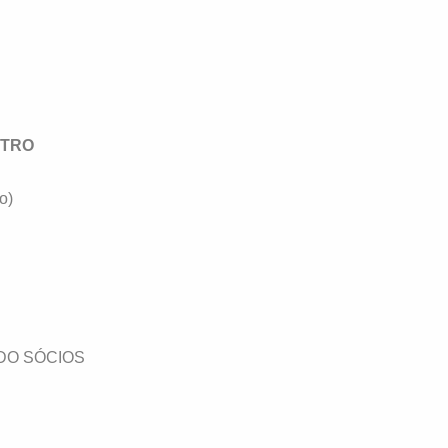
STRO
o)
DO SÓCIOS